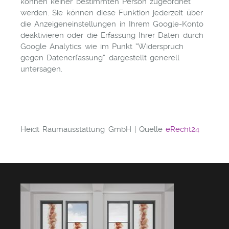
können keiner bestimmten Person zugeordnet
werden. Sie können diese Funktion jederzeit über
die Anzeigeneinstellungen in Ihrem Google-Konto
deaktivieren oder die Erfassung Ihrer Daten durch
Google Analytics wie im Punkt “Widerspruch
gegen Datenerfassung” dargestellt generell
untersagen.
Heidt Raumausstattung GmbH | Quelle
eRecht24